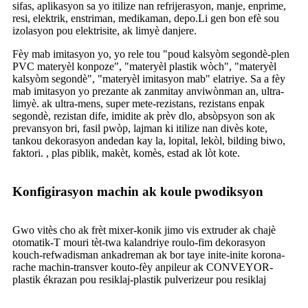
sifas, aplikasyon sa yo itilize nan refrijerasyon, manje, enprime,
resi, elektrik, enstriman, medikaman, depo.Li gen bon efè sou
izolasyon pou elektrisite, ak limyè danjere.
Fèy mab imitasyon yo, yo rele tou "poud kalsyòm segondè-plen
PVC materyèl konpoze", "materyèl plastik wòch", "materyèl
kalsyòm segondè", "materyèl imitasyon mab" elatriye. Sa a fèy
mab imitasyon yo prezante ak zanmitay anviwònman an, ultra-
limyè. ak ultra-mens, super mete-rezistans, rezistans enpak
segondè, rezistan dife, imidite ak prèv dlo, absòpsyon son ak
prevansyon bri, fasil pwòp, lajman ki itilize nan divès kote,
tankou dekorasyon andedan kay la, lopital, lekòl, bilding biwo,
faktori. , plas piblik, makèt, komès, estad ak lòt kote.
Konfigirasyon machin ak koule pwodiksyon
Gwo vitès cho ak frèt mixer-konik jimo vis extruder ak chajè
otomatik-T mouri tèt-twa kalandriye roulo-fim dekorasyon
kouch-refwadisman ankadreman ak bor taye inite-inite korona-
rache machin-transver kouto-fèy anpileur ak CONVEYOR-
plastik ékrazan pou resiklaj-plastik pulverizeur pou resiklaj