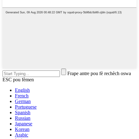
Frape antre pou fè rechèch oswa
ESC pou fèmen
English
French
German
Portuguese
Spanish
Russian
Japanese
Korean
Arabic