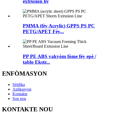
extrusion liy
PMMA (fèy Acrylic) GPPS PS PC
PETG/APET Fèy...
PP PE ABS vakyòm fòme fèy epè /
tablo Ekstr...
ENFÒMASYON
Sètifika
Aplikasyon
Kontakte
Sou nou
KONTAKTE NOU