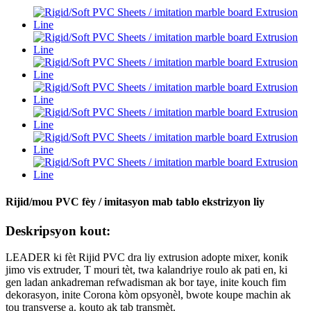
Rijid/mou PVC fèy / imitasyon mab tablo ekstrizyon liy
Deskripsyon kout:
LEADER ki fèt Rijid PVC dra liy extrusion adopte mixer, konik
jimo vis extruder, T mouri tèt, twa kalandriye roulo ak pati en, ki
gen ladan ankadreman refwadisman ak bor taye, inite kouch fim
dekorasyon, inite Corona kòm opsyonèl, bwote koupe machin ak
tou transverse a. kouto ak tab transmèt.