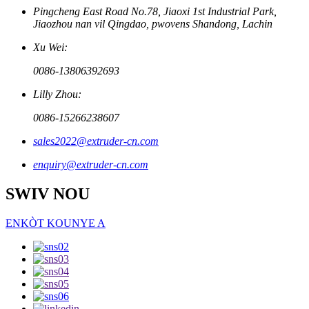
Pingcheng East Road No.78, Jiaoxi 1st Industrial Park,
Jiaozhou nan vil Qingdao, pwovens Shandong, Lachin
Xu Wei:
0086-13806392693
Lilly Zhou:
0086-15266238607
sales2022@extruder-cn.com
enquiry@extruder-cn.com
SWIV NOU
ENKÒT KOUNYE A