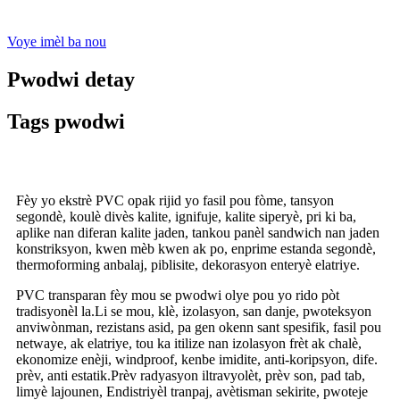
Voye imèl ba nou
Pwodwi detay
Tags pwodwi
Fèy yo ekstrè PVC opak rijid yo fasil pou fòme, tansyon
segondè, koulè divès kalite, ignifuje, kalite siperyè, pri ki ba,
aplike nan diferan kalite jaden, tankou panèl sandwich nan jaden
konstriksyon, kwen mèb kwen ak po, enprime estanda segondè,
thermoforming anbalaj, piblisite, dekorasyon enteryè elatriye.
PVC transparan fèy mou se pwodwi olye pou yo rido pòt
tradisyonèl la.Li se mou, klè, izolasyon, san danje, pwoteksyon
anviwònman, rezistans asid, pa gen okenn sant spesifik, fasil pou
netwaye, ak elatriye, tou ka itilize nan izolasyon frèt ak chalè,
ekonomize enèji, windproof, kenbe imidite, anti-koripsyon, dife.
prèv, anti estatik.Prèv radyasyon iltravyolèt, prèv son, pad tab,
limyè lajounen, Endistriyèl tranpaj, avètisman sekirite, pwoteje