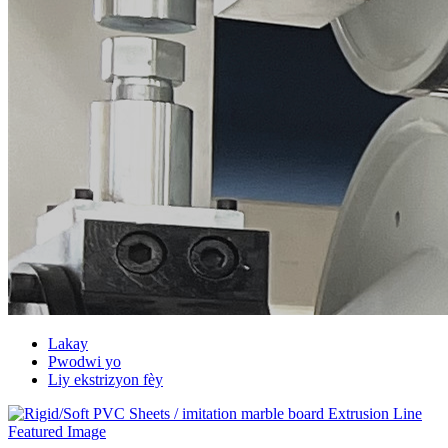
Lakay
Pwodwi yo
Liy ekstrizyon fèy