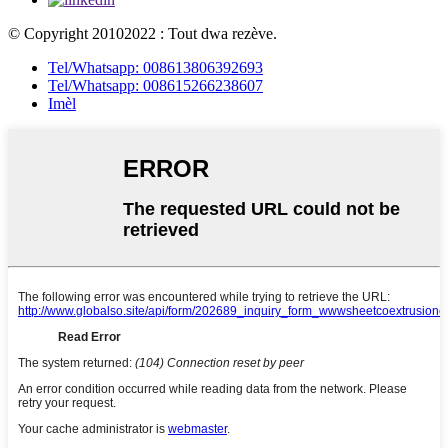
© Copyright 20102022 : Tout dwa rezève.
Tel/Whatsapp: 008613806392693
Tel/Whatsapp: 008615266238607
Imèl