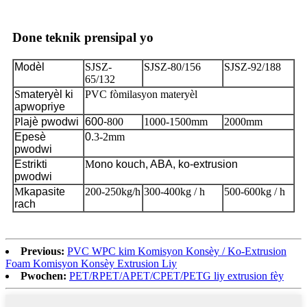
Done teknik prensipal yo
Modèl
SJSZ-
SJSZ-80/156
SJSZ-92/188
65/132
S
materyèl ki
PVC fòmilasyon materyèl
apwopriye
P
lajè pwodwi
600-
800
1000-1500mm
2000mm
Epesè
0.
3-2mm
pwodwi
Estrikti
M
ono kouch, ABA, ko-extrusion
pwodwi
M
kapasite
200-250kg/h
300-400kg / h
500-600kg / h
rach
Previous:
PVC WPC kim Komisyon Konsèy / Ko-Extrusion
Foam Komisyon Konsèy Extrusion Liy
Pwochen:
PET/RPET/APET/CPET/PETG liy extrusion fèy