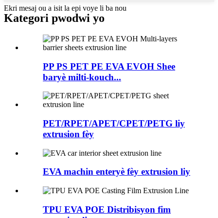
Ekri mesaj ou a isit la epi voye li ba nou
Kategori pwodwi yo
PP PS PET PE EVA EVOH Shee
baryè milti-kouch...
PET/RPET/APET/CPET/PETG liy
extrusion fèy
EVA machin enteryè fèy extrusion liy
TPU EVA POE Distribisyon fim