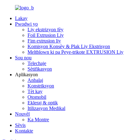
Lakay
Pwodwi yo
Liy ekstrizyon fèy
Foil Extrusion Liy
Fim extrusion liy
Komisyon Konsèy & Plak Liy Ekstrisyon
Meltblown ki pa Peye-trikote EXTRUSION Liy
Sou nou
Telechaje
Sètifikasyon
Aplikasyon
Anbalaj
Konstriksyon
Tèt kay
Otomobil
Ekleraj & optik
Itilizasyon Medikal
Nouvèl
Ka Montre
Sèvis
Kontakte